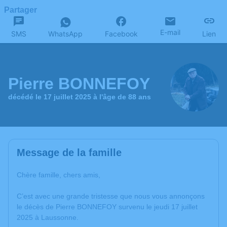
Partager
E-mail
SMS
WhatsApp
Facebook
Lien
Pierre BONNEFOY
décédé le 17 juillet 2025 à l'âge de 88 ans
Message de la famille
Chère famille, chers amis,
C’est avec une grande tristesse que nous vous annonçons
le décès de Pierre BONNEFOY survenu le jeudi 17 juillet
2025 à Laussonne.