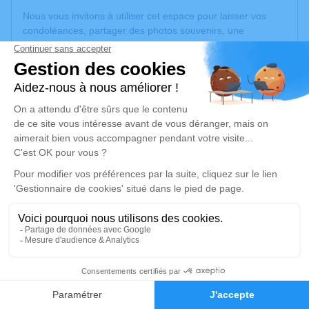
Nous vous invitons à utiliser cet espace pour laisser vos
condoléances, partager des photos souvenirs, une
anecdote ou exprimer vos pensées à travers des poèmes
ou des textes. Cet endroit est un lieu d'expression dédié à
honorer la mémoire de Pierre BONNEFOY.
Un service de plantation d’arbre hommage est
disponible
ici
.
Je rends hommage
Cérémonie religieuse
samedi 19 juillet 2025 à 14h30
Église de Laussonne
43150 Laussonne
4
Je rends hommage
Faire-part
Hommages