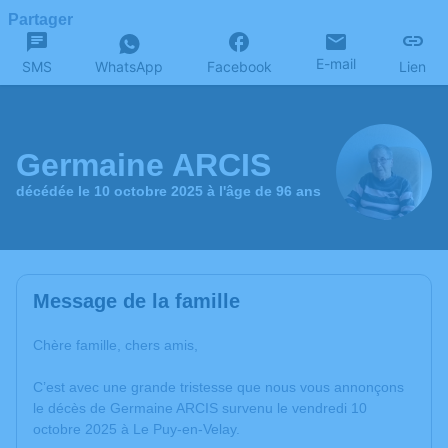
Partager
E-mail
SMS
WhatsApp
Facebook
Lien
Germaine ARCIS
décédée le 10 octobre 2025 à l'âge de 96 ans
Message de la famille
Chère famille, chers amis,
C’est avec une grande tristesse que nous vous annonçons
le décès de Germaine ARCIS survenu le vendredi 10
octobre 2025 à Le Puy-en-Velay.