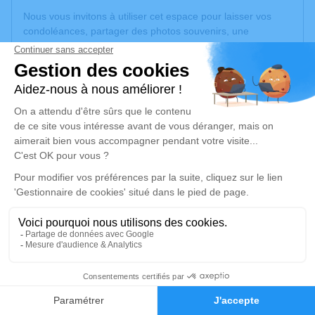
Nous vous invitons à utiliser cet espace pour laisser vos
condoléances, partager des photos souvenirs, une
anecdote ou exprimer vos pensées à travers des poèmes
ou des textes. Cet endroit est un lieu d'expression dédié à
honorer la mémoire de Germaine ARCIS.
Un service de plantation d’arbre hommage est
disponible
ici
.
Je rends hommage
Cérémonie religieuse
mardi 14 octobre 2025 à 14h30
Église Freycent-la-Tour de Freycenet-la-Tour
43150 Freycenet-la-Tour
1
Je rends hommage
Faire-part
Hommages