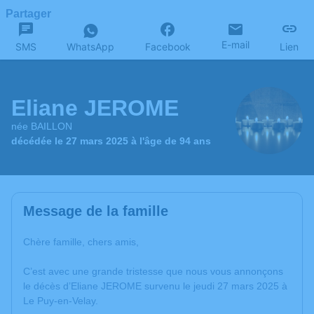
Partager
E-mail
SMS
WhatsApp
Facebook
Lien
Eliane JEROME
née BAILLON
décédée le 27 mars 2025 à l'âge de 94 ans
Message de la famille
Chère famille, chers amis,
C’est avec une grande tristesse que nous vous annonçons
le décès d’Eliane JEROME survenu le jeudi 27 mars 2025 à
Le Puy-en-Velay.