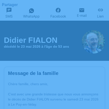
Partager
E-mail
SMS
WhatsApp
Facebook
Lien
Didier FIALON
décédé le 23 mai 2026 à l'âge de 53 ans
Message de la famille
Chère famille, chers amis,
C’est avec une grande tristesse que nous vous annonçons
le décès de Didier FIALON survenu le samedi 23 mai 2026
à Le Puy-en-Velay.