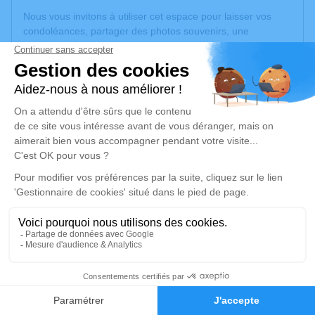
Nous vous invitons à utiliser cet espace pour laisser vos
condoléances, partager des photos souvenirs, une
anecdote ou exprimer vos pensées à travers des poèmes
ou des textes. Cet endroit est un lieu d'expression dédié à
honorer la mémoire de Didier FIALON.
Un service de plantation d’arbre hommage est
disponible
ici
.
Je rends hommage
Cérémonie religieuse
mercredi 27 mai 2026 à 14h30
Église de Lantriac
43260 Lantriac
50
Je rends hommage
Faire-part
Hommages