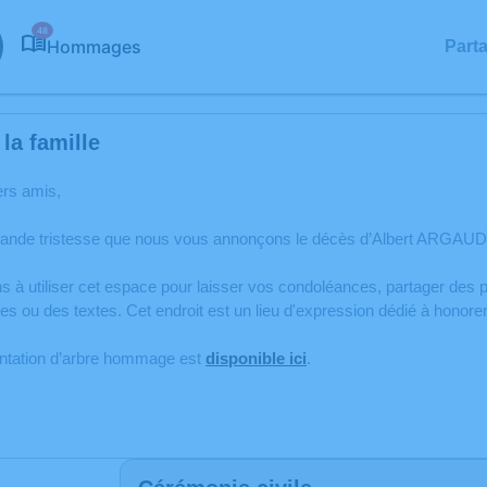
48
Hommages
Part
la famille
ers amis,
rande tristesse que nous vous annonçons le décès d’Albert ARGAUD 
s à utiliser cet espace pour laisser vos condoléances, partager de
s ou des textes. Cet endroit est un lieu d'expression dédié à hono
antation d’arbre hommage est
disponible ici
.