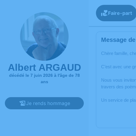
Faire-part
Message de 
Chère famille, ch
Albert ARGAUD
C’est avec une g
décédé le 7 juin 2026 à l'âge de 78
Nous vous inviton
ans
travers des poème
Un service de pl
Je rends hommage