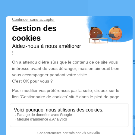
Déroulé de
Le mercred
Chambre Fu