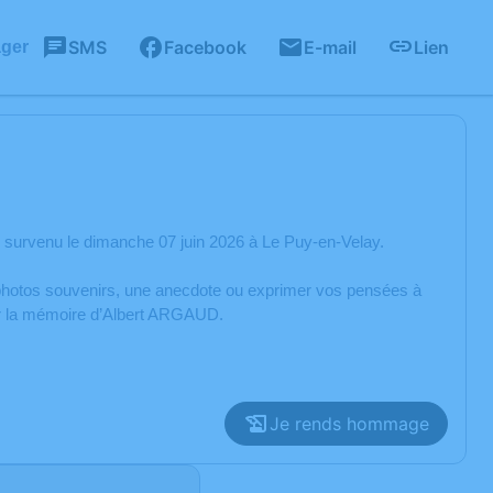
SMS
Facebook
E-mail
Lien
ager
survenu le dimanche 07 juin 2026 à Le Puy-en-Velay.
s photos souvenirs, une anecdote ou exprimer vos pensées à
rer la mémoire d’Albert ARGAUD.
Je rends hommage