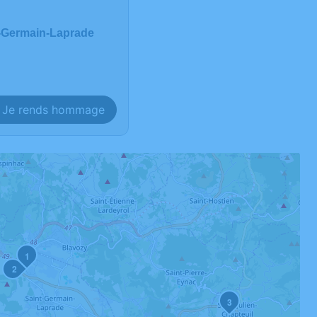
t-Germain-Laprade
Je rends hommage
1
2
3