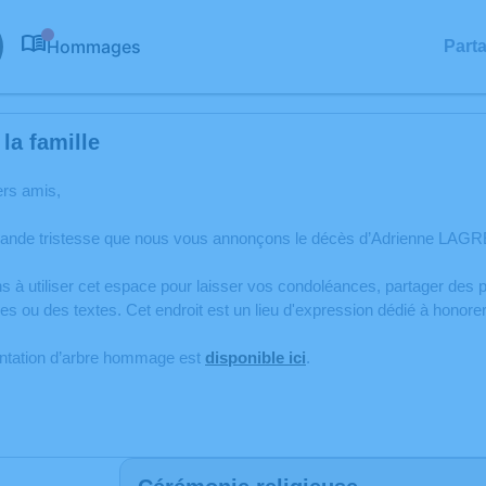
Hommages
Part
0
la famille
ers amis,
rande tristesse que nous vous annonçons le décès d’Adrienne LAGR
s à utiliser cet espace pour laisser vos condoléances, partager de
es ou des textes. Cet endroit est un lieu d'expression dédié à hon
antation d’arbre hommage est
disponible ici
.