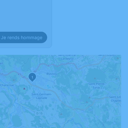
Je rends hommage
1