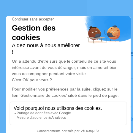
Déroulé de
Le jeudi 0
Église Lant