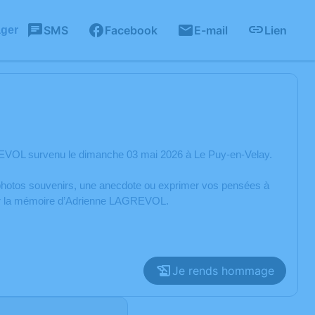
SMS
Facebook
E-mail
Lien
ager
EVOL survenu le dimanche 03 mai 2026 à Le Puy-en-Velay.
s photos souvenirs, une anecdote ou exprimer vos pensées à
orer la mémoire d’Adrienne LAGREVOL.
Je rends hommage