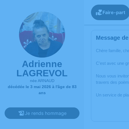
Faire-part
Message de 
Chère famille, ch
Adrienne
C’est avec une g
LAGREVOL
Nous vous inviton
née ARNAUD
travers des poèm
décédée le 3 mai 2026 à l'âge de 83
ans
Un service de pl
Je rends hommage